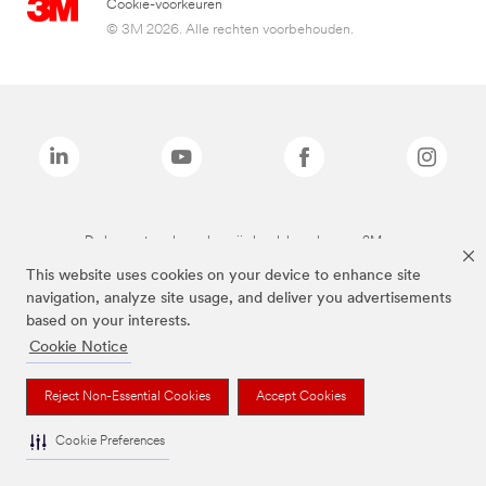
Cookie-voorkeuren
© 3M 2026. Alle rechten voorbehouden.
De bovenstaande merken zijn handelsmerken van 3M.we
This website uses cookies on your device to enhance site
navigation, analyze site usage, and deliver you advertisements
based on your interests.
Cookie Notice
Reject Non-Essential Cookies
Accept Cookies
Cookie Preferences