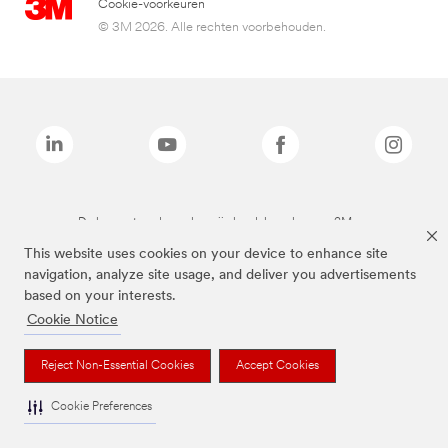
Cookie-voorkeuren
© 3M 2026. Alle rechten voorbehouden.
De bovenstaande merken zijn handelsmerken van 3M.we
This website uses cookies on your device to enhance site
navigation, analyze site usage, and deliver you advertisements
based on your interests.
Cookie Notice
Reject Non-Essential Cookies
Accept Cookies
Cookie Preferences