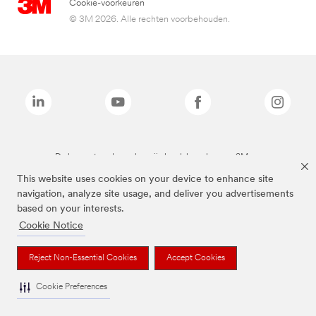
Cookie-voorkeuren
© 3M 2026. Alle rechten voorbehouden.
De bovenstaande merken zijn handelsmerken van 3M.we
This website uses cookies on your device to enhance site
navigation, analyze site usage, and deliver you advertisements
based on your interests.
Cookie Notice
Reject Non-Essential Cookies
Accept Cookies
Cookie Preferences