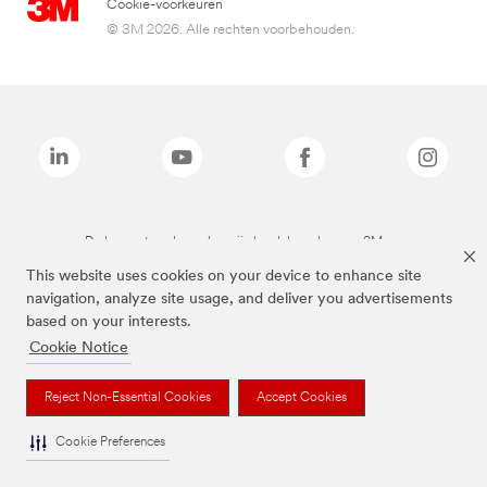
Cookie-voorkeuren
© 3M 2026. Alle rechten voorbehouden.
De bovenstaande merken zijn handelsmerken van 3M.we
This website uses cookies on your device to enhance site
navigation, analyze site usage, and deliver you advertisements
based on your interests.
Cookie Notice
Reject Non-Essential Cookies
Accept Cookies
Cookie Preferences