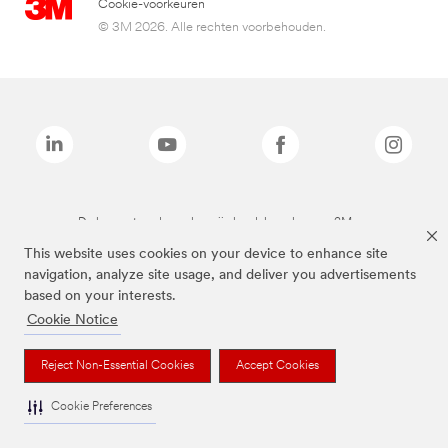
Cookie-voorkeuren
© 3M 2026. Alle rechten voorbehouden.
De bovenstaande merken zijn handelsmerken van 3M.we
This website uses cookies on your device to enhance site
navigation, analyze site usage, and deliver you advertisements
based on your interests.
Cookie Notice
Reject Non-Essential Cookies
Accept Cookies
Cookie Preferences