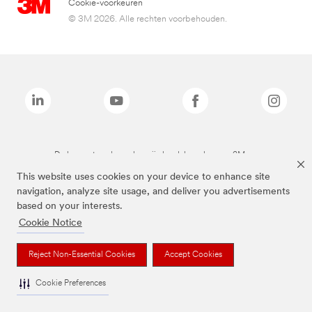
Cookie-voorkeuren
© 3M 2026. Alle rechten voorbehouden.
De bovenstaande merken zijn handelsmerken van 3M.we
This website uses cookies on your device to enhance site
navigation, analyze site usage, and deliver you advertisements
based on your interests.
Cookie Notice
Reject Non-Essential Cookies
Accept Cookies
Cookie Preferences