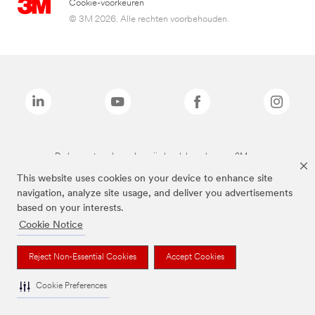
Cookie-voorkeuren
© 3M 2026. Alle rechten voorbehouden.
De bovenstaande merken zijn handelsmerken van 3M.we
This website uses cookies on your device to enhance site
navigation, analyze site usage, and deliver you advertisements
based on your interests.
Cookie Notice
Reject Non-Essential Cookies
Accept Cookies
Cookie Preferences