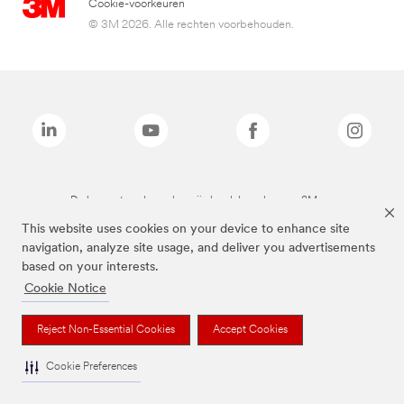
Cookie-voorkeuren
© 3M 2026. Alle rechten voorbehouden.
De bovenstaande merken zijn handelsmerken van 3M.we
This website uses cookies on your device to enhance site
navigation, analyze site usage, and deliver you advertisements
based on your interests.
Cookie Notice
Reject Non-Essential Cookies
Accept Cookies
Cookie Preferences