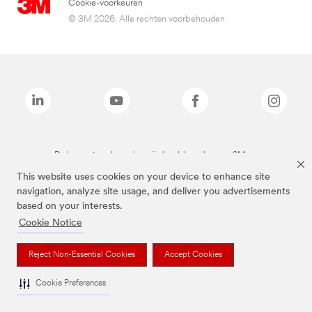
Cookie-voorkeuren
© 3M 2026. Alle rechten voorbehouden.
De bovenstaande merken zijn handelsmerken van 3M.we
This website uses cookies on your device to enhance site
navigation, analyze site usage, and deliver you advertisements
based on your interests.
Cookie Notice
Reject Non-Essential Cookies
Accept Cookies
Cookie Preferences