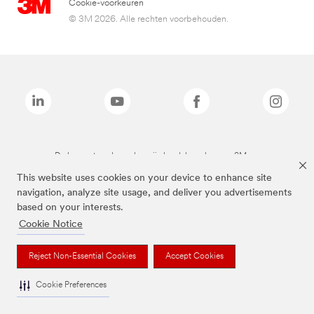
Cookie-voorkeuren
© 3M 2026. Alle rechten voorbehouden.
De bovenstaande merken zijn handelsmerken van 3M.we
This website uses cookies on your device to enhance site
navigation, analyze site usage, and deliver you advertisements
based on your interests.
Cookie Notice
Reject Non-Essential Cookies
Accept Cookies
Cookie Preferences