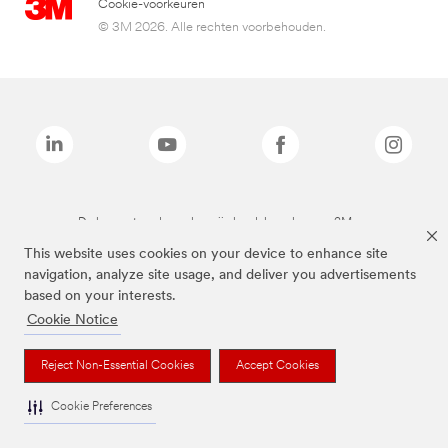
Cookie-voorkeuren
© 3M 2026. Alle rechten voorbehouden.
De bovenstaande merken zijn handelsmerken van 3M.we
This website uses cookies on your device to enhance site
navigation, analyze site usage, and deliver you advertisements
based on your interests.
Cookie Notice
Reject Non-Essential Cookies
Accept Cookies
Cookie Preferences