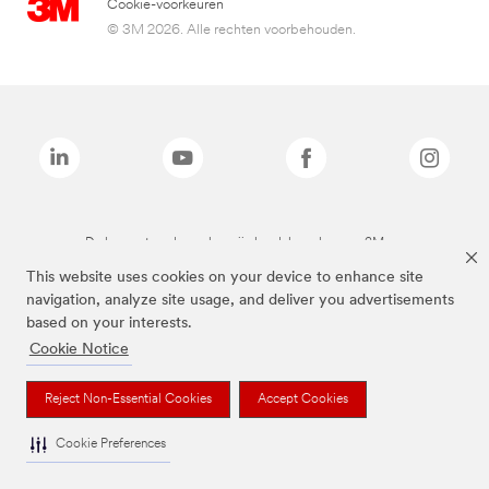
Cookie-voorkeuren
© 3M 2026. Alle rechten voorbehouden.
De bovenstaande merken zijn handelsmerken van 3M.we
This website uses cookies on your device to enhance site
navigation, analyze site usage, and deliver you advertisements
based on your interests.
Cookie Notice
Reject Non-Essential Cookies
Accept Cookies
Cookie Preferences