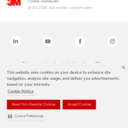
Cookie-voorkeuren
© 3M 2026. Alle rechten voorbehouden.
De bovenstaande merken zijn handelsmerken van 3M.we
This website uses cookies on your device to enhance site
navigation, analyze site usage, and deliver you advertisements
based on your interests.
Cookie Notice
Reject Non-Essential Cookies
Accept Cookies
Cookie Preferences