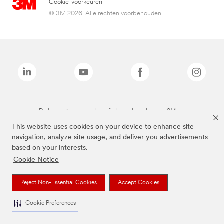
Cookie-voorkeuren
© 3M 2026. Alle rechten voorbehouden.
De bovenstaande merken zijn handelsmerken van 3M.we
This website uses cookies on your device to enhance site
navigation, analyze site usage, and deliver you advertisements
based on your interests.
Cookie Notice
Reject Non-Essential Cookies
Accept Cookies
Cookie Preferences