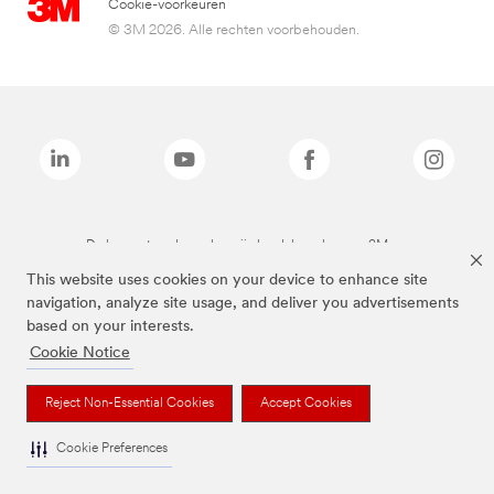
Cookie-voorkeuren
© 3M 2026. Alle rechten voorbehouden.
De bovenstaande merken zijn handelsmerken van 3M.we
This website uses cookies on your device to enhance site
navigation, analyze site usage, and deliver you advertisements
based on your interests.
Cookie Notice
Reject Non-Essential Cookies
Accept Cookies
Cookie Preferences