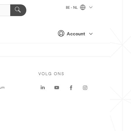
BE - NL
Account
VOLG ONS
rum