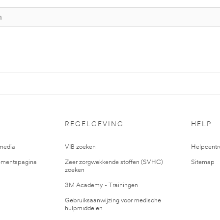
REGELGEVING
HELP
media
VIB zoeken
Helpcent
mentspagina
Zeer zorgwekkende stoffen (SVHC)
Sitemap
zoeken
3M Academy - Trainingen
Gebruiksaanwijzing voor medische
hulpmiddelen