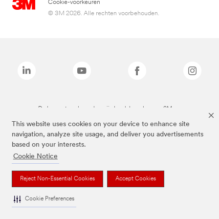
Cookie-voorkeuren
© 3M 2026. Alle rechten voorbehouden.
De bovenstaande merken zijn handelsmerken van 3M.we
This website uses cookies on your device to enhance site
navigation, analyze site usage, and deliver you advertisements
based on your interests.
Cookie Notice
Reject Non-Essential Cookies
Accept Cookies
Cookie Preferences