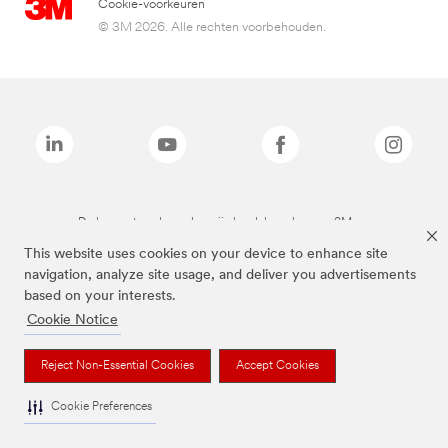
Cookie-voorkeuren
© 3M 2026. Alle rechten voorbehouden.
De bovenstaande merken zijn handelsmerken van 3M.we
This website uses cookies on your device to enhance site
navigation, analyze site usage, and deliver you advertisements
based on your interests.
Cookie Notice
Reject Non-Essential Cookies
Accept Cookies
Cookie Preferences