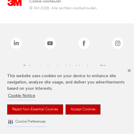
Cookie-voorkeuren
© 3M 2026. Alle rechten voorbehouden.
De bovenstaande merken zijn handelsmerken van 3M.we
This website uses cookies on your device to enhance site
navigation, analyze site usage, and deliver you advertisements
based on your interests.
Cookie Notice
Reject Non-Essential Cookies
Accept Cookies
Cookie Preferences