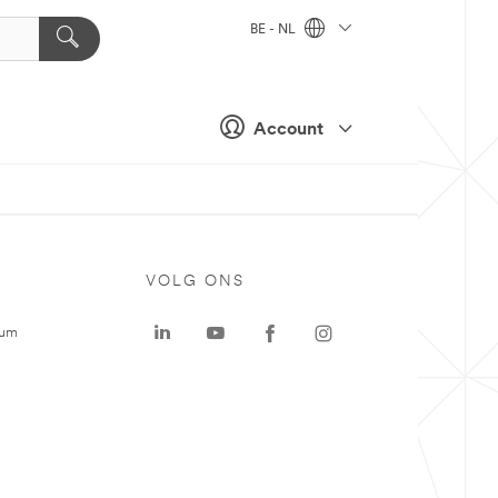
BE - NL
Account
VOLG ONS
rum