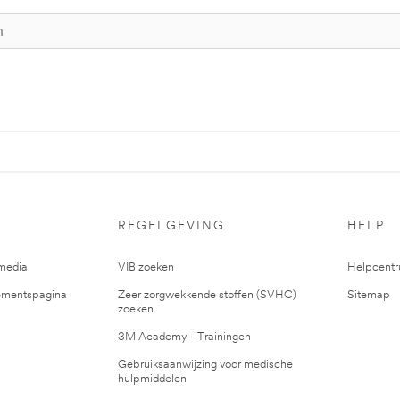
REGELGEVING
HELP
media
VIB zoeken
Helpcent
mentspagina
Zeer zorgwekkende stoffen (SVHC)
Sitemap
zoeken
3M Academy - Trainingen
Gebruiksaanwijzing voor medische
hulpmiddelen