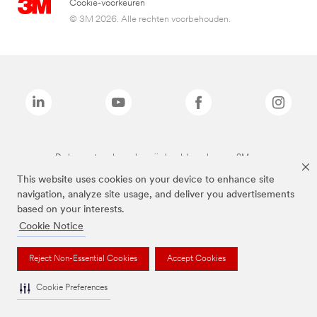
Cookie-voorkeuren
© 3M 2026. Alle rechten voorbehouden.
De bovenstaande merken zijn handelsmerken van 3M.we
This website uses cookies on your device to enhance site
navigation, analyze site usage, and deliver you advertisements
based on your interests.
Cookie Notice
Reject Non-Essential Cookies
Accept Cookies
Cookie Preferences