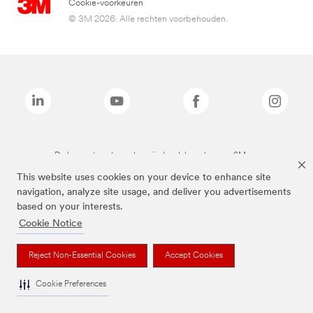
Cookie-voorkeuren
© 3M 2026. Alle rechten voorbehouden.
De bovenstaande merken zijn handelsmerken van 3M.we
This website uses cookies on your device to enhance site
navigation, analyze site usage, and deliver you advertisements
based on your interests.
Cookie Notice
Reject Non-Essential Cookies
Accept Cookies
Cookie Preferences