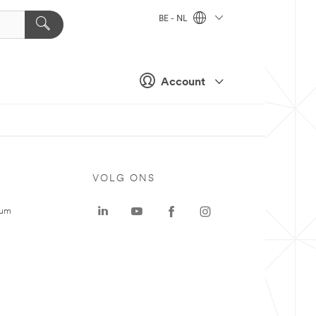
BE - NL
Account
VOLG ONS
rum