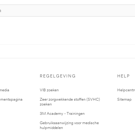
REGELGEVING
HELP
media
VIB zoeken
Helpcent
mentspagina
Zeer zorgwekkende stoffen (SVHC)
Sitemap
zoeken
3M Academy - Trainingen
Gebruiksaanwijzing voor medische
hulpmiddelen