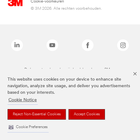
Cookie-voorkeuren
© 3M 2026. Alle rechten voorbehouden.
De bovenstaande merken zijn handelsmerken van 3M.we
This website uses cookies on your device to enhance site
navigation, analyze site usage, and deliver you advertisements
based on your interests.
Cookie Notice
Reject Non-Essential Cookies
Accept Cookies
Cookie Preferences