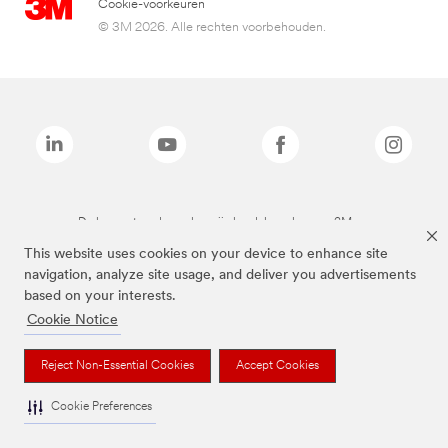
Cookie-voorkeuren
© 3M 2026. Alle rechten voorbehouden.
De bovenstaande merken zijn handelsmerken van 3M.we
This website uses cookies on your device to enhance site
navigation, analyze site usage, and deliver you advertisements
based on your interests.
Cookie Notice
Reject Non-Essential Cookies
Accept Cookies
Cookie Preferences