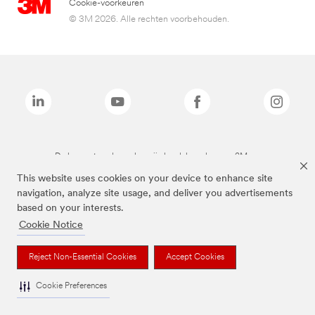
Cookie-voorkeuren
© 3M 2026. Alle rechten voorbehouden.
De bovenstaande merken zijn handelsmerken van 3M.we
This website uses cookies on your device to enhance site
navigation, analyze site usage, and deliver you advertisements
based on your interests.
Cookie Notice
Reject Non-Essential Cookies
Accept Cookies
Cookie Preferences