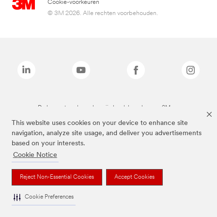
Cookie-voorkeuren
© 3M 2026. Alle rechten voorbehouden.
De bovenstaande merken zijn handelsmerken van 3M.we
This website uses cookies on your device to enhance site
navigation, analyze site usage, and deliver you advertisements
based on your interests.
Cookie Notice
Reject Non-Essential Cookies
Accept Cookies
Cookie Preferences