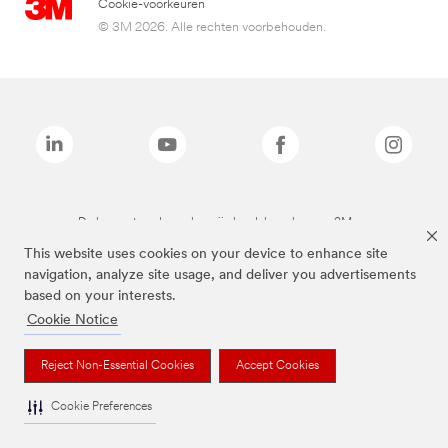
Cookie-voorkeuren
© 3M 2026. Alle rechten voorbehouden.
De bovenstaande merken zijn handelsmerken van 3M.we
This website uses cookies on your device to enhance site
navigation, analyze site usage, and deliver you advertisements
based on your interests.
Cookie Notice
Reject Non-Essential Cookies
Accept Cookies
Cookie Preferences