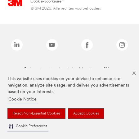
Cookie-voorkeuren
© 3M 2026. Alle rechten voorbehouden.
De bovenstaande merken zijn handelsmerken van 3M.we
This website uses cookies on your device to enhance site
navigation, analyze site usage, and deliver you advertisements
based on your interests.
Cookie Notice
Reject Non-Essential Cookies
Accept Cookies
Cookie Preferences