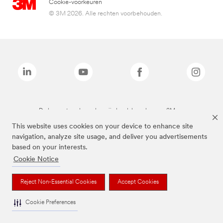
Cookie-voorkeuren
© 3M 2026. Alle rechten voorbehouden.
De bovenstaande merken zijn handelsmerken van 3M.we
This website uses cookies on your device to enhance site
navigation, analyze site usage, and deliver you advertisements
based on your interests.
Cookie Notice
Reject Non-Essential Cookies
Accept Cookies
Cookie Preferences