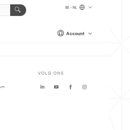
BE - NL
Account
VOLG ONS
rum