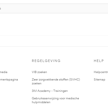
REGELGEVING
HELP
media
VIB zoeken
Helpcent
mentspagina
Zeer zorgwekkende stoffen (SVHC)
Sitemap
zoeken
3M Academy - Trainingen
Gebruiksaanwijzing voor medische
hulpmiddelen