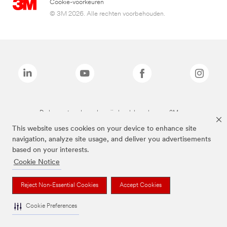
Cookie-voorkeuren
© 3M 2026. Alle rechten voorbehouden.
De bovenstaande merken zijn handelsmerken van 3M.we
This website uses cookies on your device to enhance site
navigation, analyze site usage, and deliver you advertisements
based on your interests.
Cookie Notice
Reject Non-Essential Cookies
Accept Cookies
Cookie Preferences