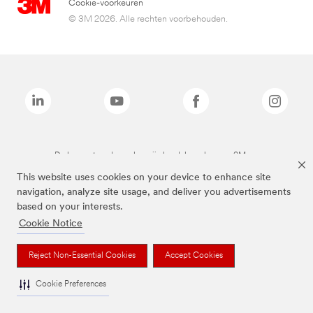
Cookie-voorkeuren
© 3M 2026. Alle rechten voorbehouden.
De bovenstaande merken zijn handelsmerken van 3M.we
This website uses cookies on your device to enhance site
navigation, analyze site usage, and deliver you advertisements
based on your interests.
Cookie Notice
Reject Non-Essential Cookies
Accept Cookies
Cookie Preferences