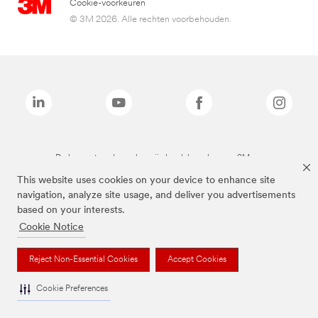
Cookie-voorkeuren
© 3M 2026. Alle rechten voorbehouden.
De bovenstaande merken zijn handelsmerken van 3M.we
This website uses cookies on your device to enhance site
navigation, analyze site usage, and deliver you advertisements
based on your interests.
Cookie Notice
Reject Non-Essential Cookies
Accept Cookies
Cookie Preferences