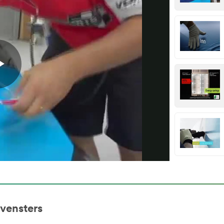
Play
Video
 vensters