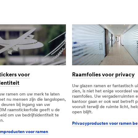
ickers voor
Raamfolies voor privacy
entiteit
Uw glazen ramen er fantastisch ui
zien, is niet het enige voordeel 
uw ramen om uw merk te laten
raamfolies. Uw vergaderruimten 
het nu mensen zijn die langslopen,
kantoor gaan er ook wat betreft p
 deuren bij ingang van uw
vooruit terwijl de ruimte licht, he
3M raamstickerfolie geeft u de
open blijft.
eid om uw bedrijfsidentiteit te
n.
Privacyproducten voor ramen be
mproducten voor ramen