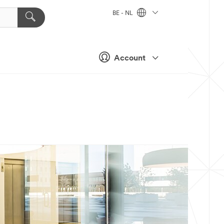
BE - NL
Account