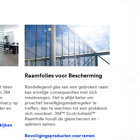
Raamfolies voor Bescherming
t laten
Rondvliegend glas van een gebroken raam
van 3M
kan ernstige consequenties met zich
en
meebrengen. Het is altijd beter om
rivacy op
proactief beveiligingsmaatregelen te
lder en
treffen, dan te wachten tot een probleem
zich voordoet. 3M™ Scotchshield™
Raamfolie houdt de glasscherven en -
splinters samen.
kijken
Beveiligingsproducten voor ramen