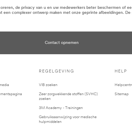
oreren, de privacy van u en uw medewerkers beter beschermen of een 
nt een complexer ontwerp maken met onze geprinte afbeeldingen. De g
Contact opnemen
REGELGEVING
HELP
media
VIB zoeken
Helpcent
mentspagina
Zeer zorgwekkende stoffen (SVHC)
Sitemap
zoeken
3M Academy - Trainingen
Gebruiksaanwijzing voor medische
hulpmiddelen