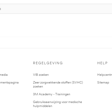
REGELGEVING
HELP
media
VIB zoeken
Helpcent
mentspagina
Zeer zorgwekkende stoffen (SVHC)
Sitemap
zoeken
3M Academy - Trainingen
Gebruiksaanwijzing voor medische
hulpmiddelen