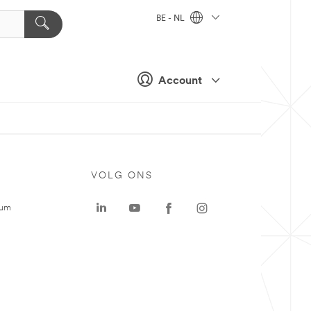
BE - NL
Account
VOLG ONS
rum