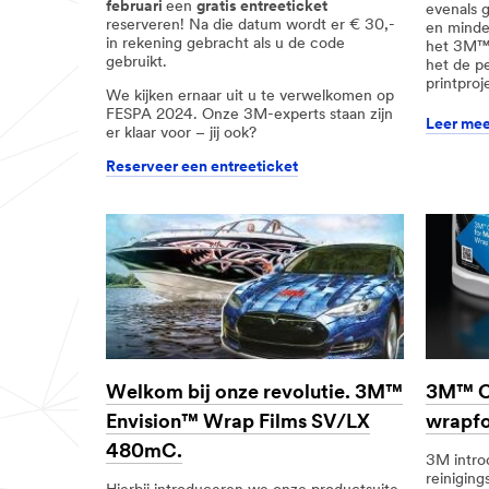
url**
februari
een
gratis entreeticket
evenals g
Tools
reserveren! Na die datum wordt er € 30,-
/3M/nl_BE/company-
en minde
in rekening gebracht als u de code
base-
voor
het 3M™ 
gebruikt.
bnl/all-
het de pe
installatie
3m-
printproj
&
We kijken ernaar uit u te verwelkomen op
products/?
verwijdering
FESPA 2024. Onze 3M-experts staan zijn
N=5002385+8709314+8709363+8711017+8720876+
Leer mee
er klaar voor – jij ook?
**Site
**Site
area
area
Reserveer een entreeticket
**
**
Inks
Floor
***
Pavement
url**
Graphics
Inkten
***
url**
/3M/nl_BE/company-
Tools
base-
voor
bnl/all-
installatie
3m-
products/?
&
N=5002385+8709314+8709363+8711017+8721831&rt
verwijdering
3M™ Cl
Welkom bij onze revolutie. 3M™
**Site
area
/3M/nl_BE/graphics-
wrapfo
Envision™ Wrap Films SV/LX
**
and-
Installation
signage-
480mC.
3M intro
Removal
nl-
reinigin
Tools
be/applications/floor-