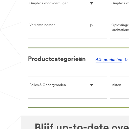
Graphics voor voertuigen
Graphics v
Verlichte borden
Oplossinge
laadstation
**Site
area
Productcategorieën
**
Alle producten
Car
Van
Graphics
***
url**
Folies & Ondergronden
Inkten
Auto
en
bus
/3M/nl_BE/graphics-
**Site
and-
area
signage-
**
nl-
Coloured
Blijf up-to-date ov
be/applications/vehicle-