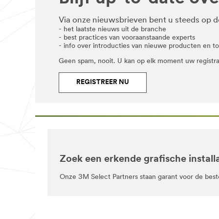
Films
graphics/
***
**Site
url**
Via onze nieuwsbrieven bent u steeds op d
area
Gekleurde
- het laatste nieuws uit de branche
**
folies
- best practices van vooraanstaande experts
EVCharging_Solutions
- info over introducties van nieuwe producten en t
***
/3M/nl_BE/company-
url**
base-
Geen spam, nooit. U kan op elk moment uw registr
bnl/all-
/3M/nl_BE/graphics-
3m-
and-
REGISTREER NU
products/?
signage-
N=5002385+8709314+8709363+8711017+8729400+8
nl-
**Site
be/applications/ev-
area
charging-
**
solutions/
Films
**Site
Substrates
area
for
**
Backlit
Aircraft
Signs
Zoek een erkende grafische installa
***
***
url**
url**
Onze 3M Select Partners staan garant voor de beste
Aircraft
Folies
&
/3M/nl_BE/graphics-
and-
dragers
signage-
voor
nl-