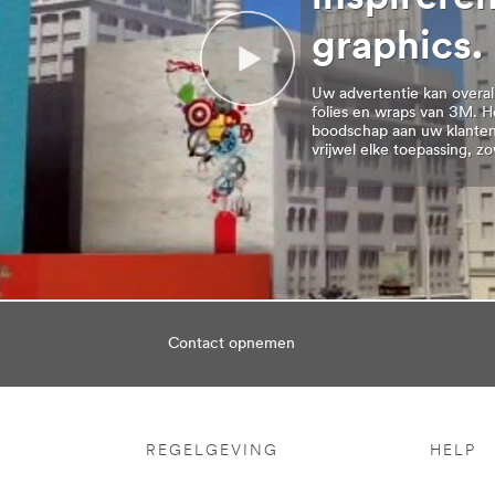
graphics.
Uw advertentie kan overa
folies en wraps van 3M. H
729518&rt=r3
boodschap aan uw klanten
vrijwel elke toepassing, zo
Contact opnemen
8729465&rt=r3
REGELGEVING
HELP