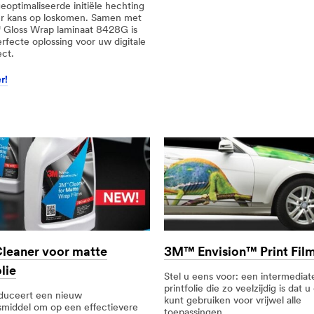
eoptimaliseerde initiële hechting
r kans op loskomen. Samen met
Gloss Wrap laminaat 8428G is
rfecte oplossing voor uw digitale
ect.
8729400&rt=r3
r!
=r3
eaner voor matte
3M™ Envision™ Print Fil
lie
Stel u eens voor: een intermediat
printfolie die zo veelzijdig is dat 
duceert een nieuw
kunt gebruiken voor vrijwel alle
gsmiddel om op een effectievere
toepassingen.