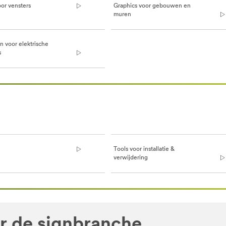
oor vensters
Graphics voor gebouwen en
muren
n voor elektrische
s
Tools voor installatie &
verwijdering
er de signbranche