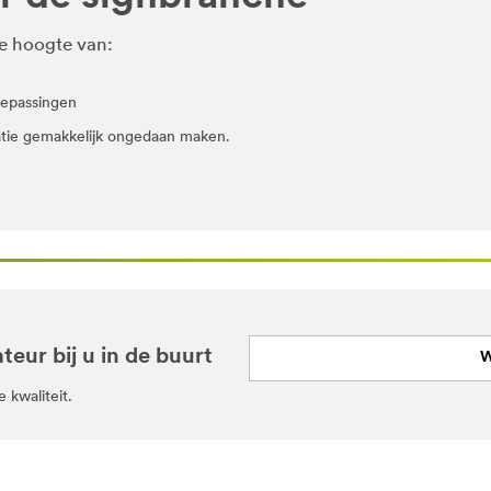
e hoogte van:
oepassingen
atie gemakkelijk ongedaan maken.
718947&rt=r3
teur bij u in de buurt
W
 kwaliteit.