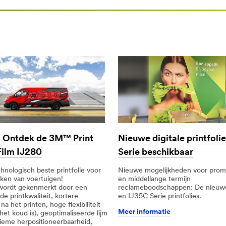
718949&rt=r3
Nieuwe digitale printfoli
 Ontdek de 3M™ Print
Serie beschikbaar
ilm IJ280
Nieuwe mogelijkheden voor prom
nologisch beste printfolie voor
en middellange termijn
kken van voertuigen!
reclameboodschappen: De nieuw
 wordt gekenmerkt door een
en IJ35C Serie printfolies.
de printkwaliteit, kortere
na het printen, hoge flexibiliteit
Meer informatie
s het koud is), geoptimaliseerde lijm
lieme herpositioneerbaarheid,