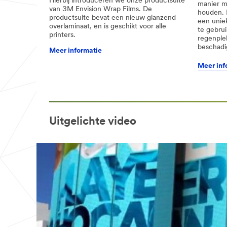
Hierbij introduceren we onze productsuite
manier ma
***
pavement-
van 3M Envision Wrap Films. De
houden. D
url**
graphics/
productsuite bevat een nieuw glanzend
een uniek
**Site
Tools
overlaminaat, en is geschikt voor alle
te gebrui
area
voor
printers.
regenple
**
installatie
beschadi
Emergency
Meer informatie
&
Service
verwijdering
Meer inf
Vehicles
***
/3M/nl_BE/company-
url**
base-
Hulpdienstvoertuigen
bnl/all-
3m-
/3M/nl_BE/graphics-
products/?
and-
Uitgelichte video
N=5002385+8709314+8709363+8711017+8721832&r
signage-
**Site
nl-
area
be/applications/vehicle-
**
graphics/
OverlaminatesProtection
**Site
Films
area
***
**
url**
Illuminated
Overlaminaten
Signs
&
***
url**
beschermende
Tools
folies