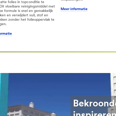
tte folies in topconditie te
it vloeibare reinigingsmiddel met
Meer informatie
e formule is snel en gemakkelijk
ken en verwijdert vuil, stof en
kken zonder het folieoppervlak te
gen.
ormatie
t=r3
Bekroonde
inspirere