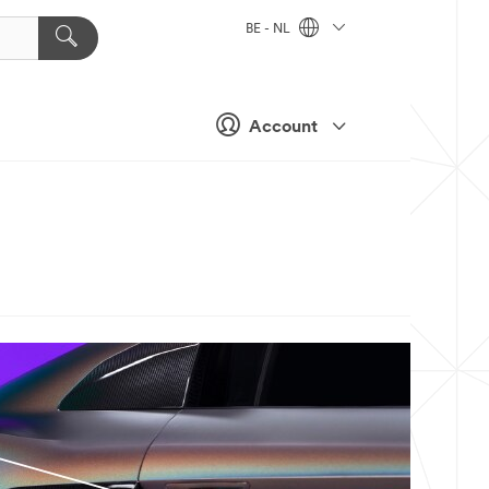
BE - NL
Account