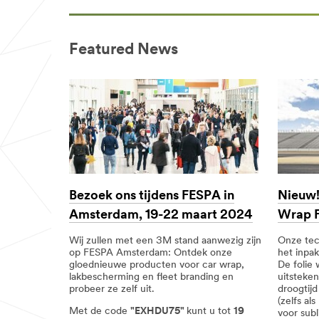
intern
be/applications/vehicle-
verlichte
graphics/
borden
**Site
area
Featured News
/3M/nl_BE/company-
**
base-
Boat
bnl/all-
Graphics
3m-
***
products/?
url**
N=5002385+8709314+8709363+8711017+8729400+8
Boten
**Site
area
/3M/nl_BE/graphics-
**
and-
Folies
signage-
and
nl-
Ondergronden
be/applications/vehicle-
Bezoek ons tijdens FESPA in
Nieuw!
***
graphics/boat-
url**
graphics/
Amsterdam, 19-22 maart 2024
Wrap F
**Site
**Site
area
Wij zullen met een 3M stand aanwezig zijn
Onze tech
area
**
op FESPA Amsterdam: Ontdek onze
het inpa
**
Building
gloednieuwe producten voor car wrap,
De folie
Glass
and
lakbescherming en fleet branding en
uitsteken
Finishes
Wall
probeer ze zelf uit.
droogtijd 
***
Graphics
(zelfs al
url**
***
Met de code
"EXHDU75"
kunt u tot
19
voor sub
Glasafwerkingen