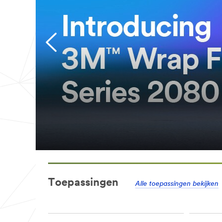
te doen uitzien
Communiceer, decoreer en zorg voor beschermi
borden.
ZOEK EEN GRAFISCHE INSTALLATEUR
Toepassingen
Alle toepassingen bekijken