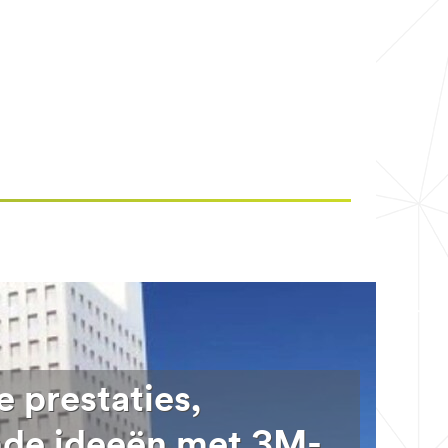
 prestaties,
nde ideeën met 3M-