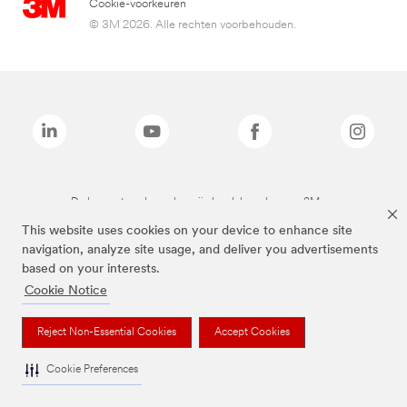
Cookie-voorkeuren
© 3M 2026. Alle rechten voorbehouden.
De bovenstaande merken zijn handelsmerken van 3M.we
This website uses cookies on your device to enhance site
navigation, analyze site usage, and deliver you advertisements
based on your interests.
Cookie Notice
Reject Non-Essential Cookies
Accept Cookies
Cookie Preferences