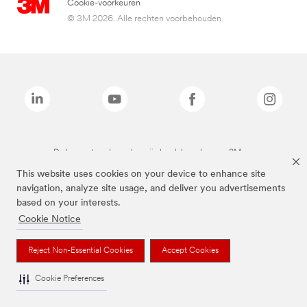
Cookie-voorkeuren
© 3M 2026. Alle rechten voorbehouden.
De bovenstaande merken zijn handelsmerken van 3M.we
This website uses cookies on your device to enhance site
navigation, analyze site usage, and deliver you advertisements
based on your interests.
Cookie Notice
Reject Non-Essential Cookies
Accept Cookies
Cookie Preferences