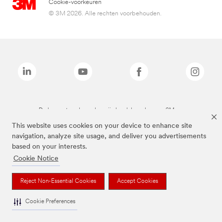
Cookie-voorkeuren
© 3M 2026. Alle rechten voorbehouden.
De bovenstaande merken zijn handelsmerken van 3M.we
This website uses cookies on your device to enhance site
navigation, analyze site usage, and deliver you advertisements
based on your interests.
Cookie Notice
Reject Non-Essential Cookies
Accept Cookies
Cookie Preferences