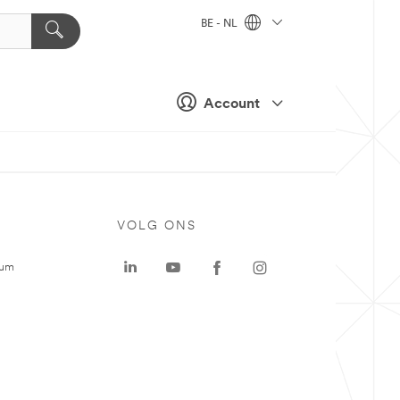
BE - NL
Account
VOLG ONS
rum