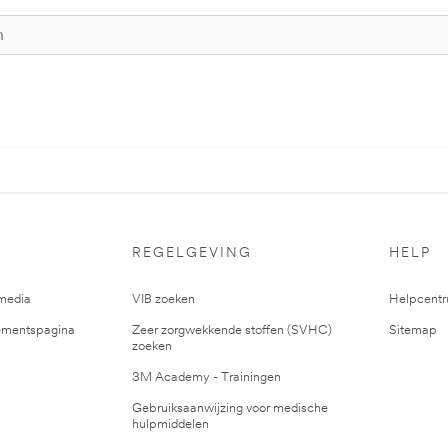
REGELGEVING
HELP
media
VIB zoeken
Helpcent
mentspagina
Zeer zorgwekkende stoffen (SVHC)
Sitemap
zoeken
3M Academy - Trainingen
Gebruiksaanwijzing voor medische
hulpmiddelen