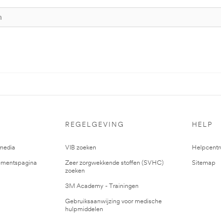
REGELGEVING
HELP
media
VIB zoeken
Helpcent
mentspagina
Zeer zorgwekkende stoffen (SVHC)
Sitemap
zoeken
3M Academy - Trainingen
Gebruiksaanwijzing voor medische
hulpmiddelen