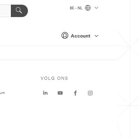
BE - NL
Account
VOLG ONS
rum