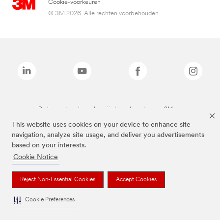
Cookie-voorkeuren
© 3M 2026. Alle rechten voorbehouden.
De bovenstaande merken zijn handelsmerken van 3M.we
This website uses cookies on your device to enhance site
navigation, analyze site usage, and deliver you advertisements
based on your interests.
Cookie Notice
Reject Non-Essential Cookies
Accept Cookies
Cookie Preferences