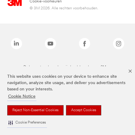
Cookie-voorkeuren
© 3M 2026. Alle rechten voorbehouden.
De bovenstaande merken zijn handelsmerken van 3M.we
This website uses cookies on your device to enhance site
navigation, analyze site usage, and deliver you advertisements
based on your interests.
Cookie Notice
Reject Non-Essential Cookies
Accept Cookies
Cookie Preferences