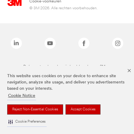
Cookie-voorkeuren
© 3M 2026. Alle rechten voorbehouden.
De bovenstaande merken zijn handelsmerken van 3M.we
This website uses cookies on your device to enhance site
navigation, analyze site usage, and deliver you advertisements
based on your interests.
Cookie Notice
Reject Non-Essential Cookies
Accept Cookies
Cookie Preferences