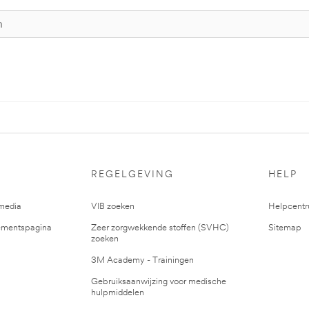
REGELGEVING
HELP
media
VIB zoeken
Helpcent
mentspagina
Zeer zorgwekkende stoffen (SVHC)
Sitemap
zoeken
3M Academy - Trainingen
Gebruiksaanwijzing voor medische
hulpmiddelen