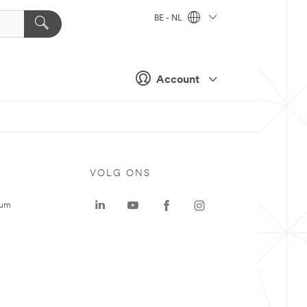
BE - NL
Account
VOLG ONS
rum