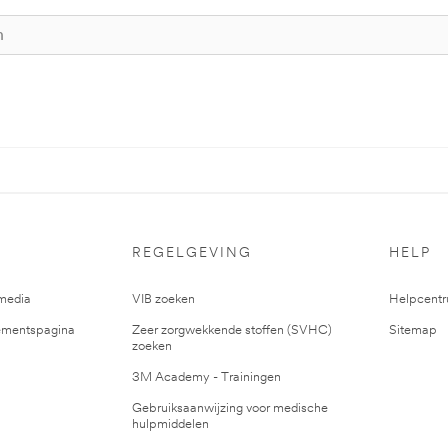
REGELGEVING
HELP
media
VIB zoeken
Helpcent
mentspagina
Zeer zorgwekkende stoffen (SVHC)
Sitemap
zoeken
3M Academy - Trainingen
Gebruiksaanwijzing voor medische
hulpmiddelen