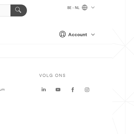
BE - NL
Account
VOLG ONS
rum