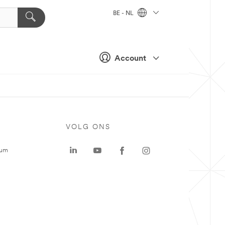
BE - NL
Account
VOLG ONS
rum