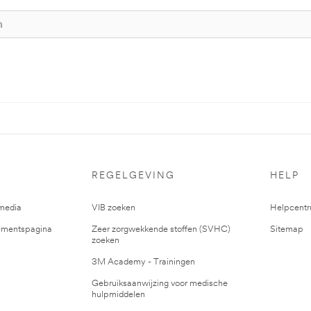
REGELGEVING
HELP
media
VIB zoeken
Helpcent
mentspagina
Zeer zorgwekkende stoffen (SVHC)
Sitemap
zoeken
3M Academy - Trainingen
Gebruiksaanwijzing voor medische
hulpmiddelen