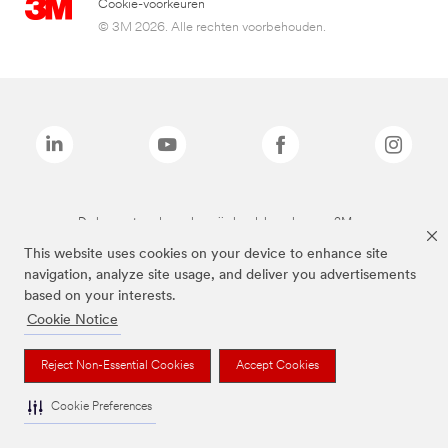
Cookie-voorkeuren
© 3M 2026. Alle rechten voorbehouden.
De bovenstaande merken zijn handelsmerken van 3M.we
This website uses cookies on your device to enhance site
navigation, analyze site usage, and deliver you advertisements
based on your interests.
Cookie Notice
Reject Non-Essential Cookies
Accept Cookies
Cookie Preferences