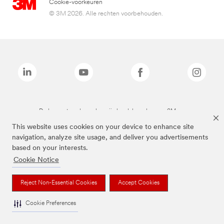
Cookie-voorkeuren
© 3M 2026. Alle rechten voorbehouden.
De bovenstaande merken zijn handelsmerken van 3M.we
This website uses cookies on your device to enhance site
navigation, analyze site usage, and deliver you advertisements
based on your interests.
Cookie Notice
Reject Non-Essential Cookies
Accept Cookies
Cookie Preferences